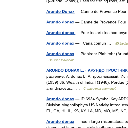
({Arundo Donax}), used for fishing rods, etc
Arundo Donax
— Canne de Provence Pour 
Arundo donax
— Canne de Provence Pour 
Arundo donax
— Pour les articles homon
Arundo donax
— Caña común …
Wikipedia
Arundo donax
— Pfahlrohr Pfahlrohr (Arun
Deutsch Wikipedia
ARUNDO DONAX L. - АРУНДО ТРОСТНИ
растение. A. donax L. А. тростниковый, Исп
(1939) 86. Wealth of India I (1948). Perdue (
arundinaceus… …
Справочник растений
Arundo donax
— ID 6934 Symbol Key ARDO
Division Magnoliophyta US Nativity Introduce
FL, GA, HI, IL, KS, KY, LA, MD, MO, MS, 
Arundo donax
— noun large rhizomatous per
stems and large grey white feathery panicle