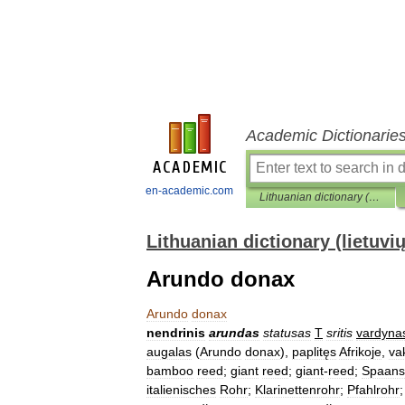
Academic Dictionarie
en-academic.com
Lithuanian dictionary (lietuvių žodynas)
Lithuanian dictionary (lietuvi
Arundo donax
Arundo
donax
nendrinis
arundas
statusas
T
sritis
vardyna
augalas
(
Arundo
donax
),
paplitęs
Afrikoje
,
va
bamboo
reed
;
giant
reed
;
giant
-
reed
;
Spaans
italienisches
Rohr
;
Klarinettenrohr
;
Pfahlrohr