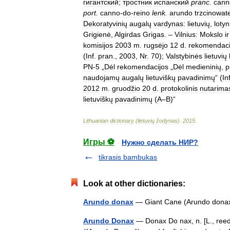
гигантский
;
тростник
испанский
pranc
.
cann
port
.
canno
-
do
-
reino
lenk
.
arundo
trzcinowat
Dekoratyvinių
augalų
vardynas:
lietuvių
,
loty
Grigienė
,
Algirdas
Grigas
. –
Vilnius:
Mokslo
ir
komisijos
2003
m
.
rugsėjo
12
d
.
rekomendaci
(
Inf
.
pran
.,
2003
,
Nr
.
70
);
Valstybinės
lietuvių
PN
-
5
„
Dėl
rekomendacijos
„
Dėl
medieninių
,
p
naudojamų
augalų
lietuviškų
pavadinimų
“ (
In
2012
m
.
gruodžio
20
d
.
protokolinis
nutarima
lietuviškų
pavadinimų
(
A
–
B
)“
Lithuanian
dictionary
(
lietuvių
žodynas
)
.
2015
.
Игры ⚽
Нужно сделать НИР?
tikrasis bambukas
Look at other dictionaries:
Arundo donax
— Giant Cane (Arundo donax)
Arundo Donax
— Donax Do nax, n. [L., reed,