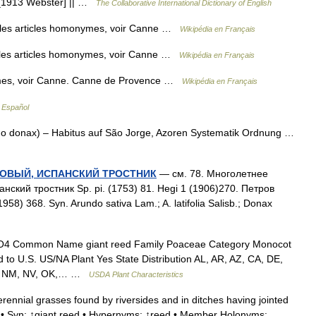
. [1913 Webster] || …
The Collaborative International Dictionary of English
les articles homonymes, voir Canne …
Wikipédia en Français
les articles homonymes, voir Canne …
Wikipédia en Français
ymes, voir Canne. Canne de Provence …
Wikipédia en Français
 Español
do donax) – Habitus auf São Jorge, Azoren Systematik Ordnung …
КОВЫЙ, ИСПАНСКИЙ ТРОСТНИК
— см. 78. Многолетнее
анский тростник Sp. pi. (1753) 81. Hegi 1 (1906)270. Петров
1958) 368. Syn. Arundo sativa Lam.; A. latifolia Salisb.; Donax
4 Common Name giant reed Family Poaceae Category Monocot
d to U.S. US/NA Plant Yes State Distribution AL, AR, AZ, CA, DE,
NC, NM, NV, OK,… …
USDA Plant Characteristics
ennial grasses found by riversides and in ditches having jointed
s • Syn: ↑giant reed • Hypernyms: ↑reed • Member Holonyms: