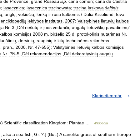
e
de
Provence
;
grand
Roseau
isp
.
caña
común
;
caña
de
Castilla
e
;
lasecznica
;
lasecznica
trzcinowata
;
trzcina
laskowa
šaltinis
nų
,
anglų
,
vokiečių
,
lenkų
ir
rusų
kalbomis
/
Dalia
Kisielienė
,
Ieva
enciklopedijų
leidybos
institutas
,
2007
;
Valstybinės
lietuvių
kalbos
ja
Nr
.
3
„
Dėl
riešutų
ir
juos
vedančių
augalų
lietuviškų
pavadinimų
“
kalbos
komisijos
2008
m
.
birželio
25
d
.
protokolinis
nutarimas
Nr
.
luoštinių
,
dervinių
,
rauginių
ir
kitų
techninėms
reikmėms
f
.
pran
.,
2008
,
Nr
.
47
-
655
);
Valstybinės
lietuvių
kalbos
komisijos
s
Nr
.
PN
-
5
„
Dėl
rekomendacijos
„
Dėl
dekoratyvinių
augalų
Klarinettenrohr
 Scientific classification Kingdom: Plantae …
Wikipedia
 also a sea fish, Gr. ?.] (Bot.) A canelike grass of southern Europe