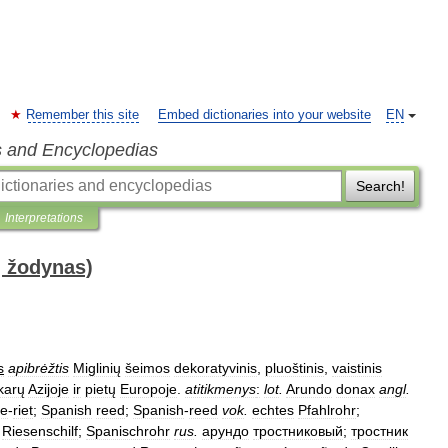
Remember this site
Embed dictionaries into your website
EN
s and Encyclopedias
Search!
Interpretations
ų žodynas)
s
apibrėžtis
Miglinių
šeimos
dekoratyvinis
,
pluoštinis
,
vaistinis
karų
Azijoje
ir
pietų
Europoje
.
atitikmenys
:
lot
.
Arundo
donax
angl
.
e
-
riet
;
Spanish
reed
;
Spanish
-
reed
vok
.
echtes
Pfahlrohr
;
;
Riesenschilf
;
Spanischrohr
rus
.
арундо
тростниковый
;
тростник