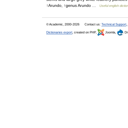
↑Arundo, ↑genus Arundo …
Useful english dictio
© Academic, 2000-2026
Contact us:
Technical Support
,
Dictionaries export
, created on PHP,
Joomla,
Dr