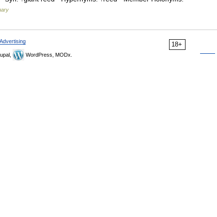
nary
Advertising
18+
upal,
WordPress, MODx.